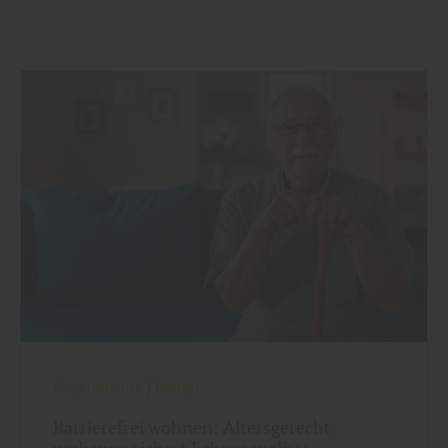
Bauelemente
|
Boden
Barrierefrei wohnen: Altersgerecht