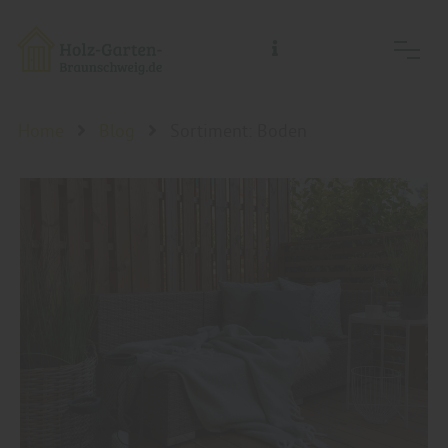
Holz-Garten-Braunschweig/Holz- Welt-Braunschweig, Inh.: Guido Koch
Home
Blog
Sortiment: Boden