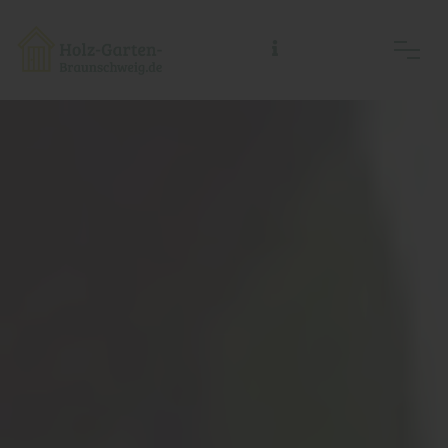
Holz-Garten-Braunschweig/Holz- Welt-Braunschweig, Inh.: Guido Koch