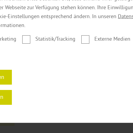
mehr zu Sichtschutz
der Webseite zur Verfügung stehen können. Ihre Einwilligu
kie-Einstellungen entsprechend ändern. In unseren
Daten
ormationen.
gorie:
Bauelem
rketing
Statistik/Tracking
Externe Medien
en
Bau
rn
den