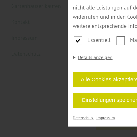
Gartenhäuser kaufen
nicht alle Leistungen auf 
widerrufen und in den Coo
Kontakt
weitere entsprechende Inf
Impressum
Kate
Essentiell
Ma
Datenschutz
Details anzeigen
Alle Cookies akzeptier
Einstellungen speiche
Datenschutz
|
Impressum
Filter anwen