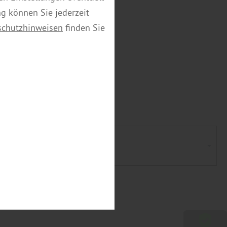
ng können Sie jederzeit
schutzhinweisen
finden Sie
ente
elemente