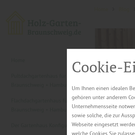
Home
Blog
Home
Cookie-E
Pultdachgartenhaus für
Braunschweig + Hamburg
Um Ihnen einen idealen Be
gehören unter anderem Coo
Flachdachgartenhaus für
Unternehmensseite notwend
Braunschweig + Hamburg
sowie solche, die zur Auss
Webseite eingesetzt werde
Der Gartenhaus Konfigurator
welche Cookies Sie zulasse