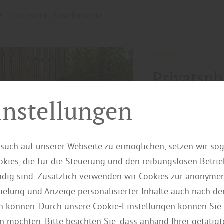
Sortiment: Bauelemente
Garten
Privatsph
Sichtsch
instellungen
Ein Garten ist Rü
Umso wichtiger ist
such auf unserer Webseite zu ermöglichen, setzen wir so
ungestört bewegen
kies, die für die Steuerung und den reibungslosen Betri
mehrere Funktione
ig sind. Zusätzlich verwenden wir Cookies zur anonymen
reduzieren Wind un
pielung und Anzeige personalisierter Inhalte auch nach d
prägen sie das Er
n können. Durch unsere Cookie-Einstellungen können Sie 
des richtigen Mat
n möchten. Bitte beachten Sie, dass anhand Ihrer getätigt