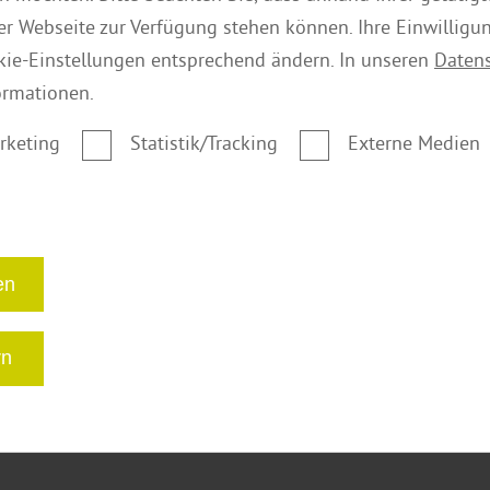
der Webseite zur Verfügung stehen können. Ihre Einwilligu
kie-Einstellungen entsprechend ändern. In unseren
Daten
ormationen.
rketing
Statistik/Tracking
Externe Medien
Copyright by Holz-Garten-Braunschweig/ die-parkett-boutique/Holz
en
rn