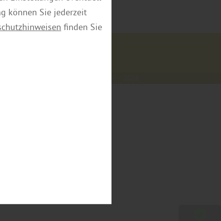
ng können Sie jederzeit
schutzhinweisen
finden Sie
- Welt-Braunschweig, Inh.: Guido Koch - 2026