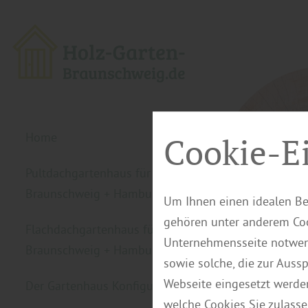
Home
Cookie-E
Pultdachgartenhaus für
Braunschweig + Hamburg
Um Ihnen einen idealen Be
gehören unter anderem Coo
Flachdachgartenhaus für
Unternehmensseite notwend
Braunschweig + Hamburg
sowie solche, die zur Auss
Webseite eingesetzt werde
Der Gartenhaus Konfigurator
welche Cookies Sie zulasse