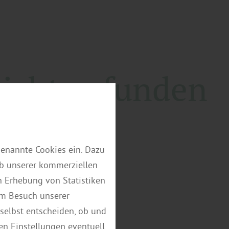
nicht gefunden
n Inhalt leider nicht finden.
genannte Cookies ein. Dazu
eb unserer kommerziellen
eite
 Erhebung von Statistiken
em Besuch unserer
selbst entscheiden, ob und
en Einstellungen eventuell