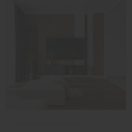
Innenausbau
|
Wand und Decke