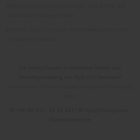
Ideen und Inspiration benötigen, sind Sie bei uns
und in den Cookie-Einstellungen entsprechend
auch an der richtigen Stelle.
ändern. In unseren
Datenschutzhinweisen
finden Sie weitere entsprechende
Kommen Sie zu uns nach Braunschweig wir freuen
Informationen.
uns auf Ihren Besuch.
Sie haben Fragen zu moderner Wand- und
Deckengestaltung mit Holz und Paneelen?
Kontaktieren Sie uns für eine kompetente Beratung
unter:
✆ +49 (0) 531 - 61 28 683 | ✉ info@holz-garten-
braunschweig.de