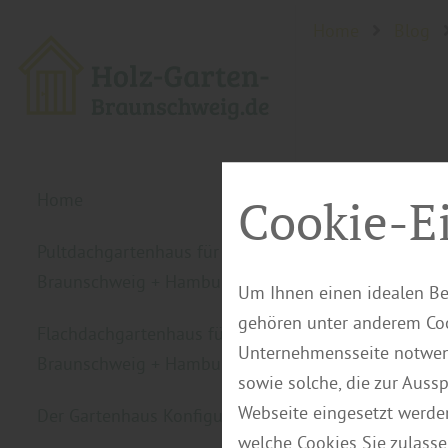
Home
Blog
Home
Cookie-E
Pultdachgartenhaus für
Braunschweig + Hamburg
Um Ihnen einen idealen Be
gehören unter anderem Coo
Flachdachgartenhaus für
Unternehmensseite notwend
Braunschweig + Hamburg
sowie solche, die zur Auss
Webseite eingesetzt werde
Der Gartenhaus Konfigurator
welche Cookies Sie zulasse