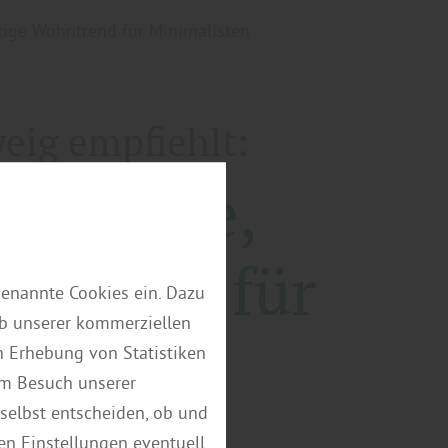
tige Wohntrend für Minimalisten
eig empfiehlt:
der neue,
hntrend für
genannte Cookies ein. Dazu
eb unserer kommerziellen
sten
 Erhebung von Statistiken
em Besuch unserer
selbst entscheiden, ob und
en Einstellungen eventuell