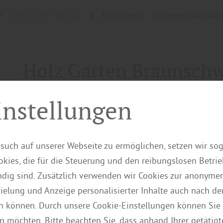
Sortiment: Holzbau
Tiny House – der neue, nachhal
Holz Garten Braunschw
Tiny House – 
instellungen
nachhaltige Wo
such auf unserer Webseite zu ermöglichen, setzen wir so
kies, die für die Steuerung und den reibungslosen Betri
Minimali
ig sind. Zusätzlich verwenden wir Cookies zur anonymen
pielung und Anzeige personalisierter Inhalte auch nach d
n können. Durch unsere Cookie-Einstellungen können Sie 
n möchten. Bitte beachten Sie, dass anhand Ihrer getätigt