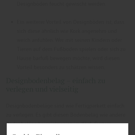
Designböden feucht gewischt werden.
Ein weiterer Vorteil von Designböden ist, dass
sich diese ähnlich wie Kork angenehm und
weich anfühlen. Wer mit seinen Kindern oder
Tieren auf dem Fußboden spielen oder sich zu
Hause barfuß bewegen möchte, wird diesen
Vorteil besonders zu schätzen wissen.
Designbodenbelag – einfach zu
verlegen und vielseitig
Designbodenbeläge sind wie Fertigparkett einfach
zu verlegen. Es gibt diesen Bodenbelag wie andere
Bodenbeläge beispielsweise im Klick-System,
sodass geschickte „Heimwerker“ das Verlegen sogar