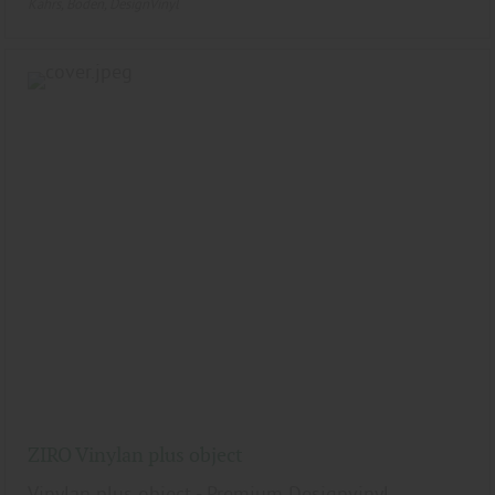
Kährs
Boden
DesignVinyl
ZIRO Vinylan plus object
Vinylan plus object - Premium Designvinyl